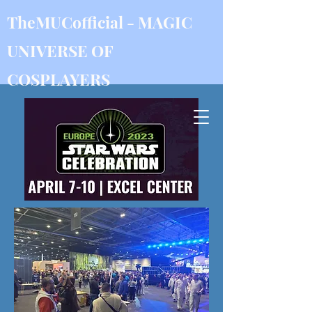
TheMUCofficial - MAGIC
UNIVERSE OF
COSPLAYER
S