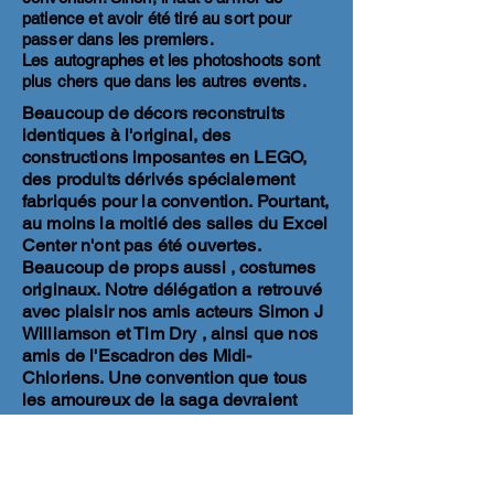
patience et avoir été tiré au sort pour
passer dans les premiers.
Les autographes et les photoshoots sont
plus chers que dans les autres events.
Beaucoup de décors reconstruits
identiques à l'original, des
constructions imposantes en LEGO,
des produits dérivés spécialement
fabriqués pour la convention. Pourtant,
au moins la moitié des salles du Excel
Center n'ont pas été ouvertes.
Beaucoup de props aussi , costumes
originaux. Notre délégation a retrouvé
avec plaisir nos amis acteurs Simon J
Williamson et Tim Dry , ainsi que nos
amis de l'Escadron des Midi-
Chloriens. Une convention que tous
les amoureux de la saga devraient
faire au moins une fois dans leur vie
pour l'ambiance, même si niveau
partage et bienveillance, c'est en
baisse. La Pandémie est passée